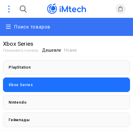
Поиск товаров
Xbox Series
Дешевле
Новее
Показывать сначала:
PlayStation
Xbox Series
Nintendo
Геймпады